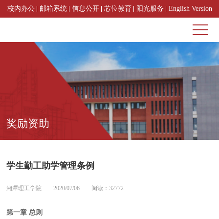
校内办公
邮箱系统
信息公开
芯位教育
阳光服务
English Version
奖励资助
学生勤工助学管理条例
湘潭理工学院
2020/07/06
阅读：32772
第一章 总则