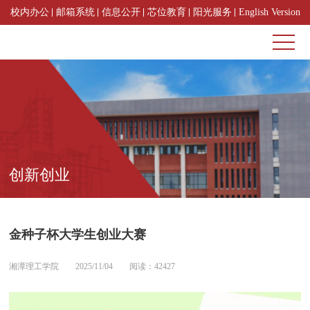
校内办公
邮箱系统
信息公开
芯位教育
阳光服务
English Version
创新创业
金种子杯大学生创业大赛
湘潭理工学院
2025/11/04
阅读：42427