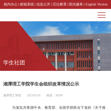
校内办公
邮箱系统
信息公开
芯位教育
阳光服务
English Version
学生社团
湘潭理工学院学生会组织改革情况公示
湘潭理工学院
2023/03/16
阅读：39296
为落实共青团中央、教育部、全国学联联合下发的《关于推