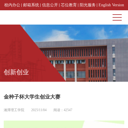
校内办公
邮箱系统
信息公开
芯位教育
阳光服务
English Version
创新创业
金种子杯大学生创业大赛
湘潭理工学院
2025/11/04
阅读：42547