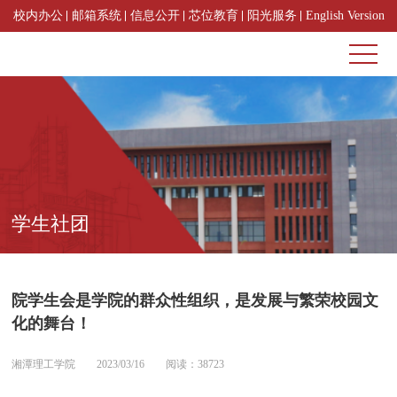
校内办公
邮箱系统
信息公开
芯位教育
阳光服务
English Version
学生社团
院学生会是学院的群众性组织，是发展与繁荣校园文
化的舞台！
湘潭理工学院
2023/03/16
阅读：38723